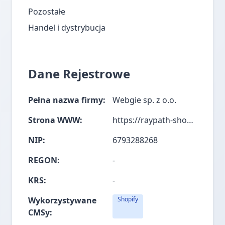
Pozostałe
Handel i dystrybucja
Dane Rejestrowe
Pełna nazwa firmy:
Webgie sp. z o.o.
Strona WWW:
https://raypath-shop.com/
NIP:
6793288268
REGON:
-
KRS:
-
Wykorzystywane
Shopify
CMSy: