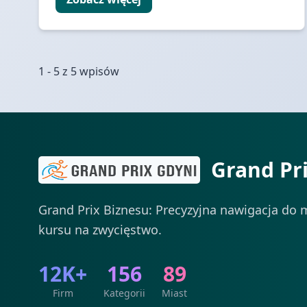
1 - 5 z 5 wpisów
Grand Pr
Grand Prix Biznesu: Precyzyjna nawigacja do m
kursu na zwycięstwo.
12K+
156
89
Firm
Kategorii
Miast