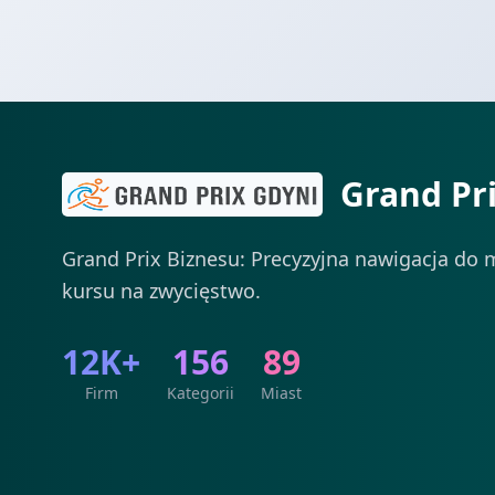
Grand Pr
Grand Prix Biznesu: Precyzyjna nawigacja do m
kursu na zwycięstwo.
12K+
156
89
Firm
Kategorii
Miast