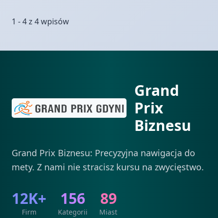
1 - 4 z 4 wpisów
Grand
Prix
Biznesu
Grand Prix Biznesu: Precyzyjna nawigacja do
mety. Z nami nie stracisz kursu na zwycięstwo.
12K+
156
89
Firm
Kategorii
Miast