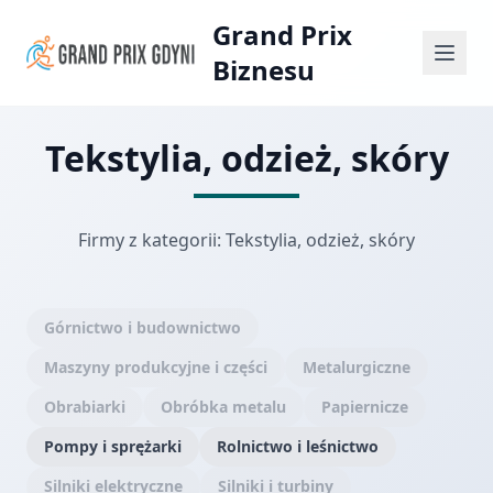
Grand Prix
Biznesu
Tekstylia, odzież, skóry
Firmy z kategorii: Tekstylia, odzież, skóry
Górnictwo i budownictwo
Maszyny produkcyjne i części
Metalurgiczne
Obrabiarki
Obróbka metalu
Papiernicze
Pompy i sprężarki
Rolnictwo i leśnictwo
Silniki elektryczne
Silniki i turbiny