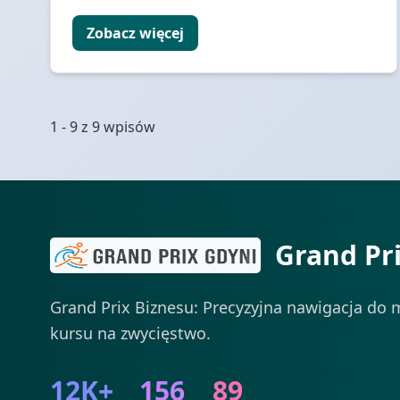
Zobacz więcej
1 - 9 z 9 wpisów
Grand Pr
Grand Prix Biznesu: Precyzyjna nawigacja do m
kursu na zwycięstwo.
12K+
156
89