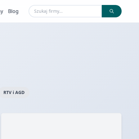
my
Blog
RTV i AGD