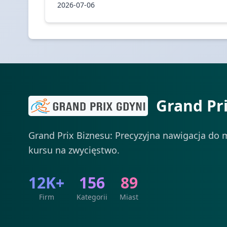
2026-07-06
Grand Pr
Grand Prix Biznesu: Precyzyjna nawigacja do m
kursu na zwycięstwo.
12K+
156
89
Firm
Kategorii
Miast