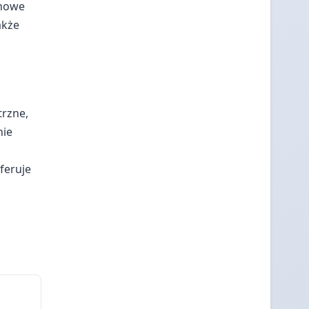
chowe
akże
trzne,
nie
feruje