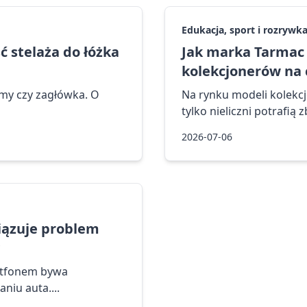
Edukacja, sport i rozrywk
 stelaża do łóżka
Jak marka Tarmac 
kolekcjonerów na 
amy czy zagłówka. O
Na rynku modeli kolekc
tylko nieliczni potrafią 
2026-07-06
iązuje problem
?
rtfonem bywa
iu auta....