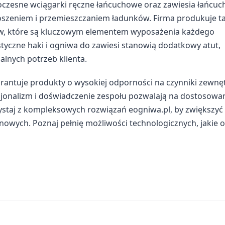
woczesne wciągarki ręczne łańcuchowe oraz zawiesia łańcu
oszeniem i przemieszczaniem ładunków. Firma produkuje t
ów, które są kluczowym elementem wyposażenia każdego
yczne haki i ogniwa do zawiesi stanowią dodatkowy atut,
lnych potrzeb klienta.
rantuje produkty o wysokiej odporności na czynniki zewnę
esjonalizm i doświadczenie zespołu pozwalają na dostosowa
ystaj z kompleksowych rozwiązań eogniwa.pl, by zwiększyć
owych. Poznaj pełnię możliwości technologicznych, jakie o