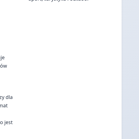
je
ułów
zy dla
emat
o jest