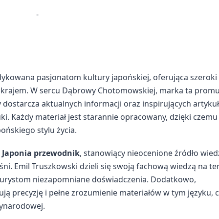
-
dykowana pasjonatom kultury japońskiej, oferująca szeroki
m krajem. W sercu Dąbrowy Chotomowskiej, marka ta promu
y dostarcza aktualnych informacji oraz inspirujących artyk
uki. Każdy materiał jest starannie opracowany, dzięki czemu
ońskiego stylu życia.
y
Japonia przewodnik
, stanowiący nieocenione źródło wied
ni. Emil Truszkowski dzieli się swoją fachową wiedzą na t
ąc turystom niezapomniane doświadczenia. Dodatkowo,
ą precyzję i pełne zrozumienie materiałów w tym języku, c
zynarodowej.