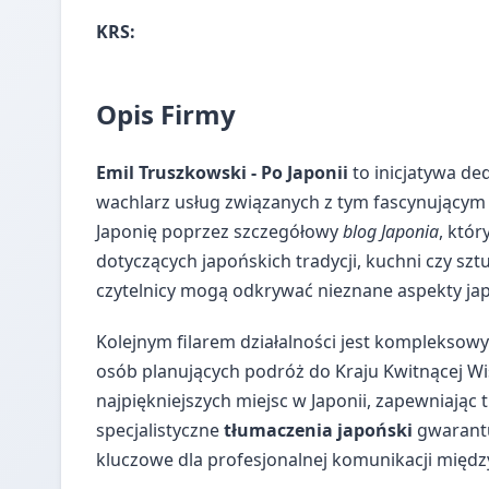
KRS:
Opis Firmy
Emil Truszkowski - Po Japonii
to inicjatywa de
wachlarz usług związanych z tym fascynujący
Japonię poprzez szczegółowy
blog Japonia
, któr
dotyczących japońskich tradycji, kuchni czy szt
czytelnicy mogą odkrywać nieznane aspekty jap
Kolejnym filarem działalności jest kompleksow
osób planujących podróż do Kraju Kwitnącej Wiś
najpiękniejszych miejsc w Japonii, zapewniaj
specjalistyczne
tłumaczenia japoński
gwarantuj
kluczowe dla profesjonalnej komunikacji międ