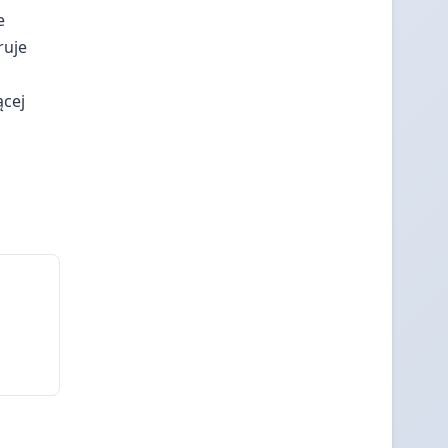
e
ruje
ącej