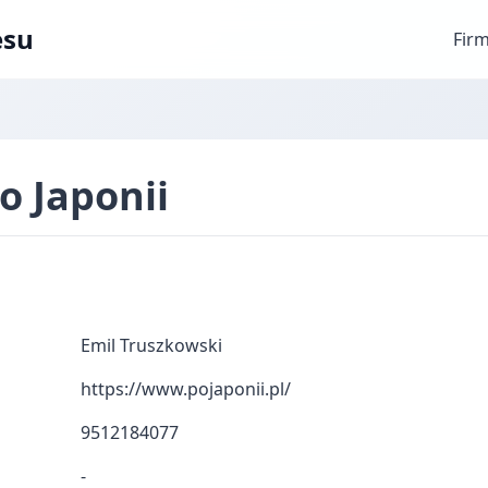
esu
Fir
o Japonii
Emil Truszkowski
https://www.pojaponii.pl/
9512184077
-