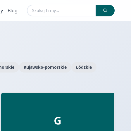
my
Blog
orskie
Kujawsko-pomorskie
Łódzkie
G