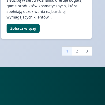
siedzibą w sercu Poznania, oferuje bogatą
gamę produktów kosmetycznych, które
spełniają oczekiwania najbardziej
wymagających klientów....
Zobacz więcej
1
2
3