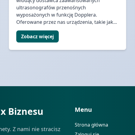
wiodący dostawca zaawansowanych
ultrasonografów przenośnych
wyposażonych w funkcję Dopplera.
Oferowane przez nas urządzenia, takie jak...
Zobacz więcej
ix Biznesu
Menu
Strona główna
ety. Z nami nie stracisz
Zaloguj się