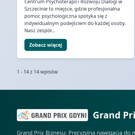
Centrum Psychoterapii i Rozwoju Dialogi w
Szczecinie to miejsce, gdzie profesjonalna
pomoc psychologiczna spotyka się z
indywidualnym podejściem do każdej osoby.
Nasz zespół...
Zobacz więcej
1 - 14 z 14 wpisów
Grand Pr
Grand Prix Biznesu: Precyzyjna nawigacja do m