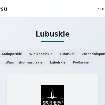
esu
Fir
Lubuskie
Małopolskie
Wielkopolskie
Lubuskie
Zachodniopom
Warmińsko-mazurskie
Lubelskie
Podlaskie