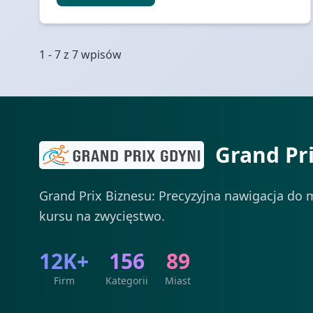
1 - 7 z 7 wpisów
Grand Pr
Grand Prix Biznesu: Precyzyjna nawigacja do m
kursu na zwycięstwo.
12K+
156
89
Firm
Kategorii
Miast