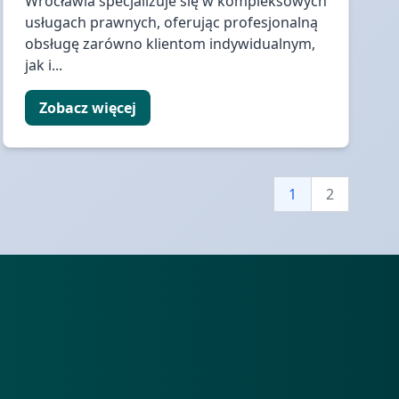
Wrocławia specjalizuje się w kompleksowych
usługach prawnych, oferując profesjonalną
obsługę zarówno klientom indywidualnym,
jak i...
Zobacz więcej
1
2