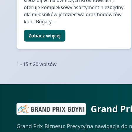
siedzibą w malowniczych Krosnowicach,
oferuje kompleksowy asortyment niezbędny
dla miłośników jeździectwa oraz hodowców
koni. Bogaty...
Zobacz więcej
1 - 15 z 20 wpisów
Grand Pr
Grand Prix Biznesu: Precyzyjna nawigacja do m