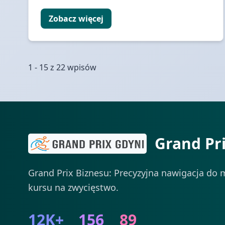
Zobacz więcej
1 - 15 z 22 wpisów
Grand Pr
Grand Prix Biznesu: Precyzyjna nawigacja do m
kursu na zwycięstwo.
12K+
156
89