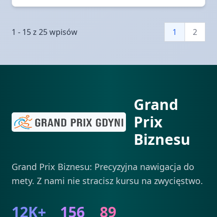
1 - 15 z 25 wpisów
1
2
Grand
Prix
Biznesu
Grand Prix Biznesu: Precyzyjna nawigacja do
mety. Z nami nie stracisz kursu na zwycięstwo.
12K+
156
89