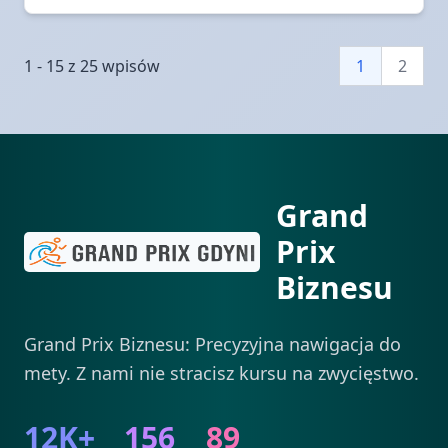
1 - 15 z 25 wpisów
1
2
Grand
Prix
Biznesu
Grand Prix Biznesu: Precyzyjna nawigacja do
mety. Z nami nie stracisz kursu na zwycięstwo.
12K+
156
89