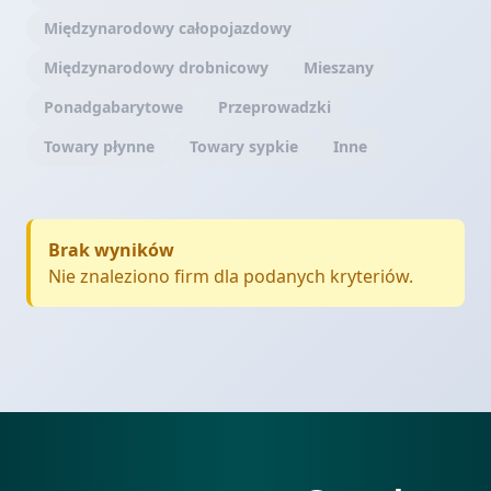
Międzynarodowy całopojazdowy
Międzynarodowy drobnicowy
Mieszany
Ponadgabarytowe
Przeprowadzki
Towary płynne
Towary sypkie
Inne
Brak wyników
Nie znaleziono firm dla podanych kryteriów.