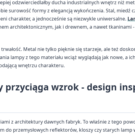
 lepiej odzwierciedlałby ducha industrialnych wnętrz niż m
bie surowość formy z elegancją wykończenia. Stal, miedź 
ni charakter, a jednocześnie są niezwykle uniwersalne.
La
em architektonicznym, jak i drewnem, a nawet tkaninami -
wałość. Metal nie tylko pięknie się starzeje, ale też dosko
nia lampy z tego materiału wciąż wyglądają jak nowe, a i
odającą wnętrzu charakteru.
ry przyciąga wzrok - design in
ściami z architektury dawnych fabryk. To właśnie z tego po
em do przemysłowych reflektorów, kloszy czy starych lamp