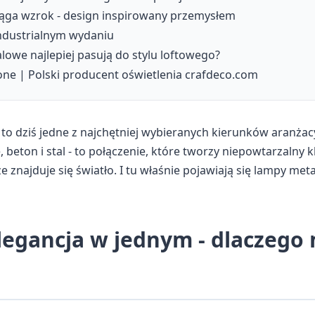
ciąga wzrok - design inspirowany przemysłem
ndustrialnym wydaniu
owe najlepiej pasują do stylu loftowego?
one | Polski producent oświetlenia crafdeco.com
wy to dziś jedne z najchętniej wybieranych kierunków aranża
e, beton i stal - to połączenie, które tworzy niepowtarzalny 
 znajduje się światło. I tu właśnie pojawiają się lampy me
legancja w jednym - dlaczego 