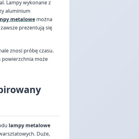
etal. Lampy wykonane z
czy aluminium
mpy metalowe
można
 zawsze prezentują się
nale znosi próbę czasu.
ch powierzchnia może
spirowany
wodu
lampy metalowe
 warsztatowych. Duże,