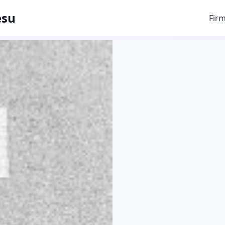
esu
Fir