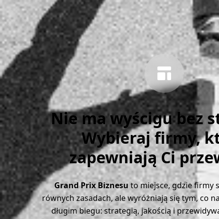
Nie ma wyścigu bez st
Wybieraj firmy, k
zapewniają Ci prze
Grand Prix Biznesu
to miejsce, gdzie firmy 
równych zasadach, ale wyróżniają się tym, co na
długim biegu: strategią, jakością i przewidyw