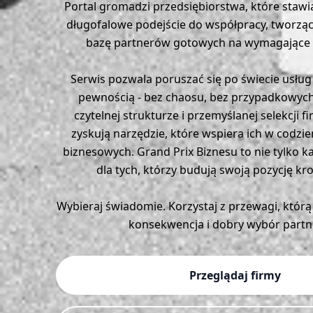
Portal gromadzi przedsiębiorstwa, które stawia
długofalowe podejście do współpracy, tworz
bazę partnerów gotowych na wymagające 
Serwis pozwala poruszać się po świecie usług 
pewnością - bez chaosu, bez przypadkowych 
czytelnej strukturze i przemyślanej selekcji f
zyskują narzędzie, które wspiera ich w codz
biznesowych. Grand Prix Biznesu to nie tylko k
dla tych, którzy budują swoją pozycję kr
Wybieraj świadomie. Korzystaj z przewagi, którą 
konsekwencja i dobry wybór partn
Przeglądaj firmy