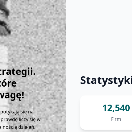
rategii.
Statystyk
tóre
wagę!
12,540
spotykają się na
Firm
prawdę liczy się w
alnością działań.