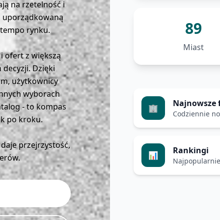
ją na rzetelność i
ąc uporządkowaną
89
tempo rynku.
Miast
i ofert z większą
decyzji. Dzięki
irm, użytkownicy
iennych wyborach
Najnowsze 
atalog - to kompas
🏢
Codziennie n
ok po kroku.
daje przejrzystość,
Rankingi
📊
erów.
Najpopularnie